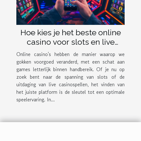
Hoe kies je het beste online
casino voor slots en live
spellen?
Online casino's hebben de manier waarop we
gokken voorgoed veranderd, met een schat aan
games letterlijk binnen handbereik. Of je nu op
zoek bent naar de spanning van slots of de
uitdaging van live casinospellen, het vinden van
het juiste platform is de sleutel tot een optimale
speelervaring. In...