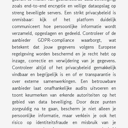
zoals end-to-end encryptie en veilige dataopslag op
streng beveiligde servers. Een strikt privacybeleid is
onmisbaar: kijk of het platform duidelijk
communiceert hoe persoonlijke informatie wordt
verzameld, opgeslagen en gedeeld. Controleer of de
aanbieder GDPR-compliance waarborgt, wat
betekent dat jouw gegevens volgens Europese
regelgeving worden beschermd en je recht hebt op
inzage, correctie en verwijdering van je gegevens.
Controleer altijd of het privacybeleid gemakkelijk
vindbaar en begrijpelijk is en of er transparantie is
over externe samenwerkingen. Een betrouwbare
aanbieder laat onafhankelijke audits uitvoeren en
toont keurmerken van erkende autoriteiten op het
gebied van data beveiliging. Door deze punten
zorgvuldig na te gaan, bescherm je niet alleen je
persoonlijke informatie, maar verklein je ook het
risico op identiteitsfraude en misbruik van je