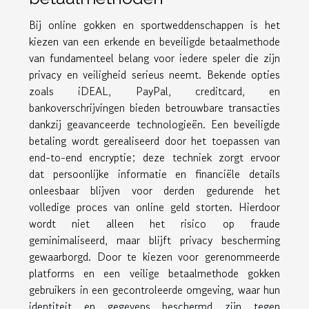
Bij online gokken en sportweddenschappen is het
kiezen van een erkende en beveiligde betaalmethode
van fundamenteel belang voor iedere speler die zijn
privacy en veiligheid serieus neemt. Bekende opties
zoals iDEAL, PayPal, creditcard, en
bankoverschrijvingen bieden betrouwbare transacties
dankzij geavanceerde technologieën. Een beveiligde
betaling wordt gerealiseerd door het toepassen van
end-to-end encryptie; deze techniek zorgt ervoor
dat persoonlijke informatie en financiële details
onleesbaar blijven voor derden gedurende het
volledige proces van online geld storten. Hierdoor
wordt niet alleen het risico op fraude
geminimaliseerd, maar blijft privacy bescherming
gewaarborgd. Door te kiezen voor gerenommeerde
platforms en een veilige betaalmethode gokken
gebruikers in een gecontroleerde omgeving, waar hun
identiteit en gegevens beschermd zijn tegen