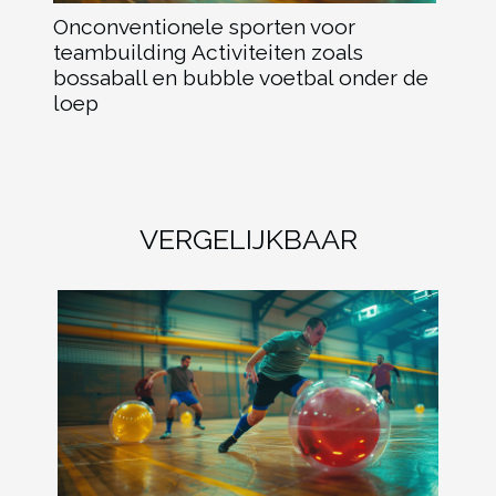
Onconventionele sporten voor
teambuilding Activiteiten zoals
bossaball en bubble voetbal onder de
loep
VERGELIJKBAAR