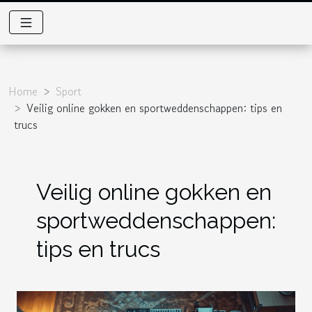
Home
Sport
Veilig online gokken en sportweddenschappen: tips en
trucs
Veilig online gokken en
sportweddenschappen:
tips en trucs