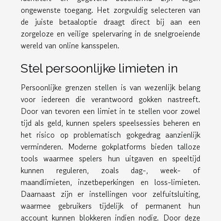
ongewenste toegang. Het zorgvuldig selecteren van
de juiste betaaloptie draagt direct bij aan een
zorgeloze en veilige spelervaring in de snelgroeiende
wereld van online kansspelen.
Stel persoonlijke limieten in
Persoonlijke grenzen stellen is van wezenlijk belang
voor iedereen die verantwoord gokken nastreeft.
Door van tevoren een limiet in te stellen voor zowel
tijd als geld, kunnen spelers speelsessies beheren en
het risico op problematisch gokgedrag aanzienlijk
verminderen. Moderne gokplatforms bieden talloze
tools waarmee spelers hun uitgaven en speeltijd
kunnen reguleren, zoals dag-, week- of
maandlimieten, inzetbeperkingen en loss-limieten.
Daarnaast zijn er instellingen voor zelfuitsluiting,
waarmee gebruikers tijdelijk of permanent hun
account kunnen blokkeren indien nodig. Door deze