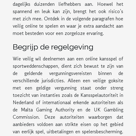
dagelijks duizenden liefhebbers aan. Hoewel het
spannend en leuk kan zijn, brengt het ook risico’s
met zich mee. Ontdek in de volgende paragrafen hoe
veilig online te spelen en waar je extra aandacht aan
moet besteden voor een zorgeloze ervaring.
Begrijp de regelgeving
Wie veilig wil deelnemen aan een online kansspel of
sportweddenschappen, dient zich bewust te zijn van
de geldende vergunningsvereisten binnen de
verschillende jurisdicties. Alleen een veilige goksite
met een geldige vergunning staat onder streng
toezicht van instanties zoals de Kansspelautoriteit in
Nederland of internationaal erkende autoriteiten als
de Malta Gaming Authority en de UK Gambling
Commission. Deze autoriteiten waarborgen dat
aanbieders voldoen aan strikte eisen op het gebied
van eerlijk spel, uitbetalingen en spelersbescherming.