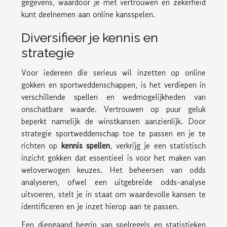
gegevens, waardoor je met vertrouwen en zekerheid
kunt deelnemen aan online kansspelen.
Diversifieer je kennis en
strategie
Voor iedereen die serieus wil inzetten op online
gokken en sportweddenschappen, is het verdiepen in
verschillende spellen en wedmogelijkheden van
onschatbare waarde. Vertrouwen op puur geluk
beperkt namelijk de winstkansen aanzienlijk. Door
strategie sportweddenschap toe te passen en je te
richten op
kennis spellen
, verkrijg je een statistisch
inzicht gokken dat essentieel is voor het maken van
weloverwogen keuzes. Het beheersen van odds
analyseren, ofwel een uitgebreide odds-analyse
uitvoeren, stelt je in staat om waardevolle kansen te
identificeren en je inzet hierop aan te passen.
Een diepgaand begrip van spelregels en statistieken