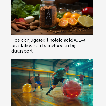
Hoe conjugated linoleic acid (CLA)
prestaties kan beïnvloeden bij
duursport